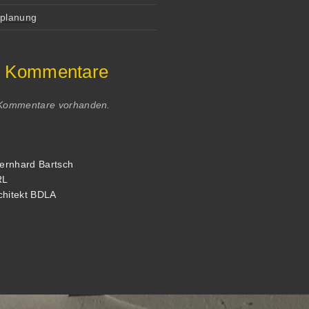
tplanung
e Kommentare
 Kommentare vorhanden.
Bernhard Bartsch
RL
chitekt BDLA