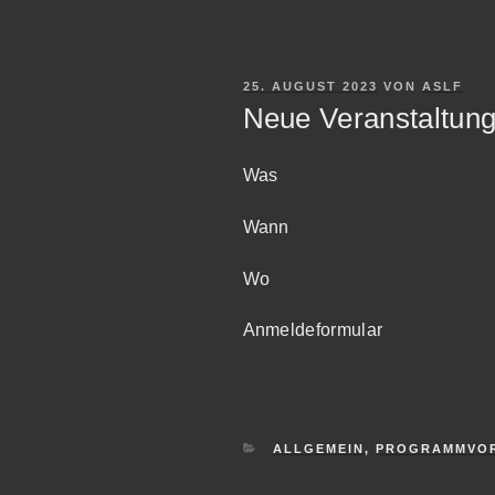
VERÖFFENTLICHT
25. AUGUST 2023
VON
ASLF
AM
Neue Veranstaltun
Was
Wann
Wo
Anmeldeformular
KATEGORIEN
ALLGEMEIN
,
PROGRAMMVO