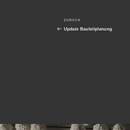
Beitragsnavigation
Vorheriger
ZURÜCK
Beitrag
Update Bauleitplanung