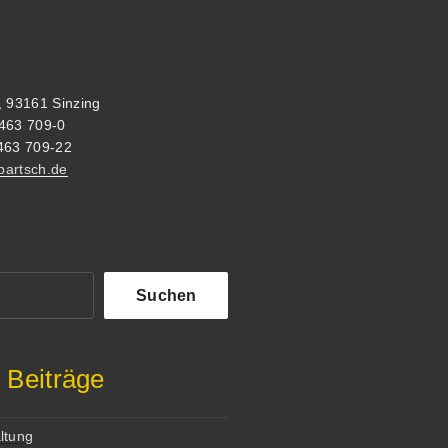
, 93161 Sinzing
463 709-0
463 709-22
-bartsch.de
Suchen
 Beiträge
ltung