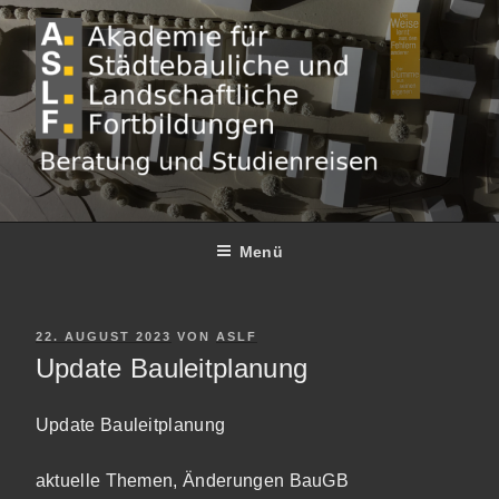
Zum
Inhalt
springen
Menü
VERÖFFENTLICHT
22. AUGUST 2023
VON
ASLF
AM
Update Bauleitplanung
Update Bauleitplanung
aktuelle Themen, Änderungen BauGB